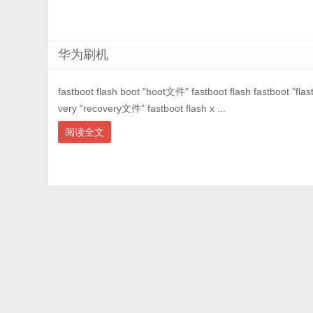
华为刷机
fastboot flash boot "boot文件" fastboot flash fastboot "fla
very "recovery文件" fastboot flash x ...
阅读全文