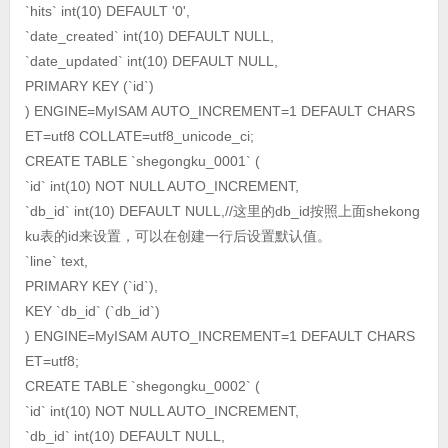
`hits` int(10) DEFAULT '0',
`date_created` int(10) DEFAULT NULL,
`date_updated` int(10) DEFAULT NULL,
PRIMARY KEY (`id`)
) ENGINE=MyISAM AUTO_INCREMENT=1 DEFAULT CHARS
ET=utf8 COLLATE=utf8_unicode_ci;
CREATE TABLE `shegongku_0001` (
`id` int(10) NOT NULL AUTO_INCREMENT,
`db_id` int(10) DEFAULT NULL,//这里的db_id按照上面shekong
ku表的id来设置，可以在创建一行后设置默认值。
`line` text,
PRIMARY KEY (`id`),
KEY `db_id` (`db_id`)
) ENGINE=MyISAM AUTO_INCREMENT=1 DEFAULT CHARS
ET=utf8;
CREATE TABLE `shegongku_0002` (
`id` int(10) NOT NULL AUTO_INCREMENT,
`db_id` int(10) DEFAULT NULL,