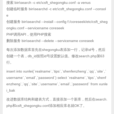
搜索 bin\search -c etc\csft_shegongku.conf -a venus
创建临时服务 bin\searchd -c etc\csft_shegongku.conf --consol
e
创建服务 bin\searchd --install --config f:/coreseek/etc/csft_sheg
ongku.conf --servicename coreseek
PHP调用API，使用PHP搜索
删除服务 bin\searchd --delete --servicename coreseek
每次添加数据库首先在shegongku表添加一行，记录id号，然后
创建一个表，db_id按照id号设置默认值。修改search.php第63
行。
insert into xunlei(`realname`,`tips`,`shenfenzheng`,`qq`,`site`,`
username`,`email`,`password`) select `realname`,`tips`,`shenf
enzheng`,`qq`,`site`,`username`,`email`,`password` from xunle
i_bak
改进数据库结构和建表方式，直接添加一个新库，然后在search.
php和csft_shegongku.conf添加相应库名就OK了。