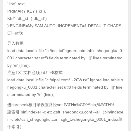
`line` text,
PRIMARY KEY (`id`),
KEY `db_id` (`db_id`)
) ENGINE=MyISAM AUTO_INCREMENT=1 DEFAULT CHARS
ET=utf8;
导入数据
load data local infile "c:/test.txt" ignore into table shegongku_0
001 character set utf8 fields terminated by '|||' lines terminated
by '\n' (line);
注意TXT文档必须为UTF8格式
load data local infile "c:/aipai.com/1-20W.txt" ignore into table s
hegongku_0001 character set utf8 fields terminated by '|||' line
s terminated by '\n' (line);
进coreseek根目录设置路径set PATH=%CD%\bin;%PATH%
建索引 bin\indexer -c etc\csft_shegongku.conf --all（bin\indexe
r -c etc\csft_shegongku.conf sgk_twshegongku_0001_index单
个索引）